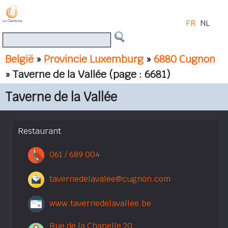
FR
NL
België
»
Provincie Luxemburg
»
6880 Cugnon
» Taverne de la Vallée
(page : 6681)
Taverne de la Vallée
Restaurant
061 / 689 004
tavernedelavalee@cugnon.com
www.tavernedelavallee.be
Rue de la Chapelle 20