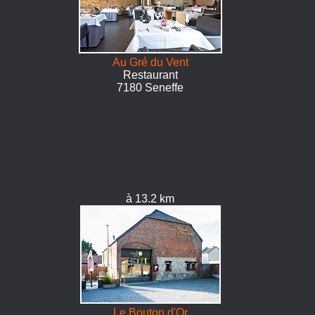
Au Gré du Vent
Restaurant
7180 Seneffe
à 13.2 km
Le Bouton d'Or