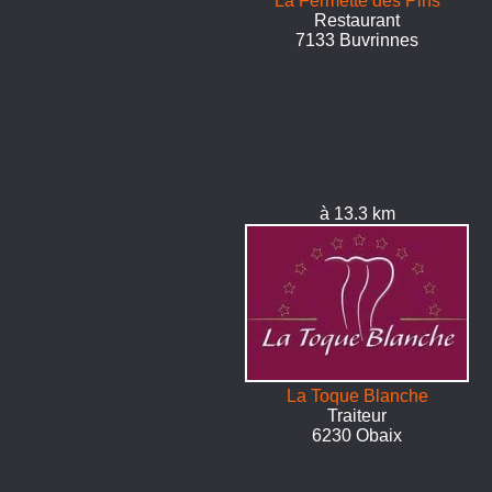
La Fermette des Pins
Restaurant
7133 Buvrinnes
à 13.3 km
La Toque Blanche
Traiteur
6230 Obaix