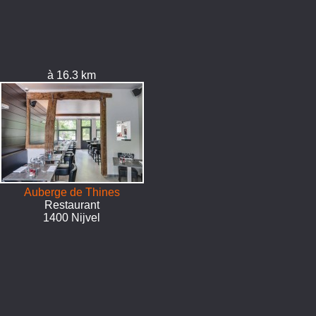
à 16.3 km
Auberge de Thines
Restaurant
1400 Nijvel