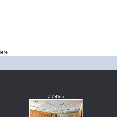
ière
à 7.4 km