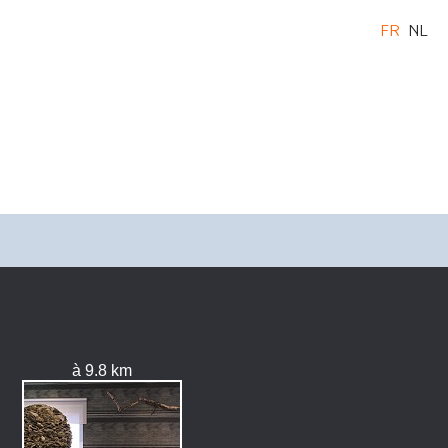
FR
NL
à 9.8 km