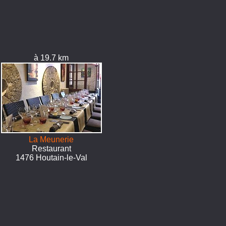
à 19.7 km
La Meunerie
Restaurant
1476 Houtain-le-Val