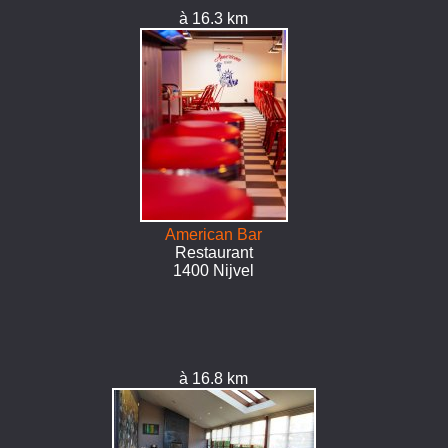
à 16.3 km
American Bar
Restaurant
1400 Nijvel
à 16.8 km