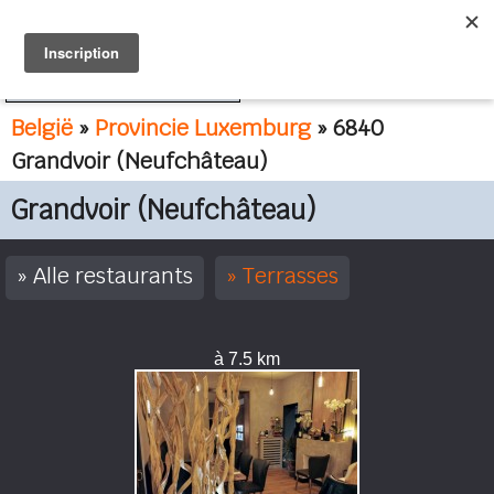
FR
NL
België
»
Provincie Luxemburg
» 6840
Grandvoir (Neufchâteau)
Grandvoir (Neufchâteau)
Alle restaurants
Terrasses
à 7.5 km