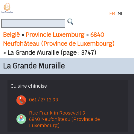
FR
NL
België
»
Provincie Luxemburg
»
6840
Neufchâteau (Province de Luxembourg)
» La Grande Muraille
(page : 3747)
La Grande Muraille
Cuisine chinoise
061 / 27 13 93
Rue Franklin Roosevelt 9
6840 Neufchâteau (Province de
Luxembourg)