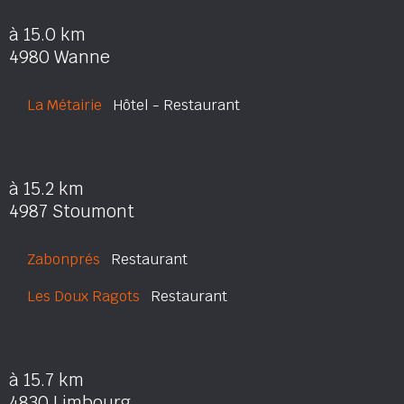
à 15.0 km
4980 Wanne
La Métairie
Hôtel - Restaurant
à 15.2 km
4987 Stoumont
Zabonprés
Restaurant
Les Doux Ragots
Restaurant
à 15.7 km
4830 Limbourg