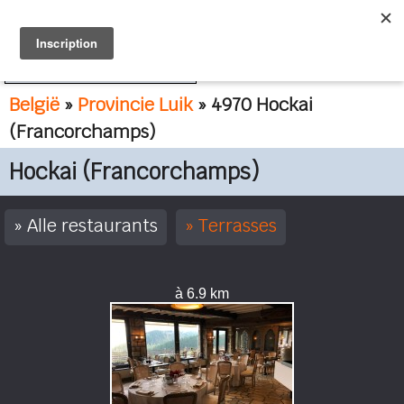
FR
NL
België
»
Provincie Luik
» 4970 Hockai
(Francorchamps)
Hockai (Francorchamps)
Alle restaurants
Terrasses
à 6.9 km