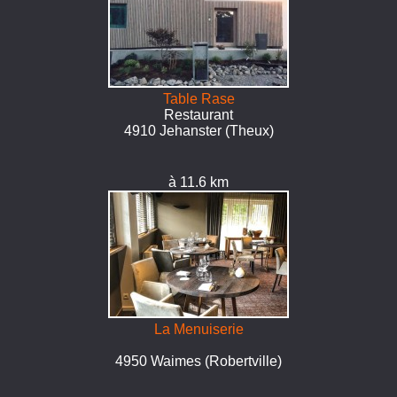
Table Rase
Restaurant
4910 Jehanster (Theux)
à 11.6 km
La Menuiserie
4950 Waimes (Robertville)