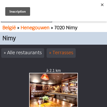
FR
NL
België
»
Henegouwen
» 7020 Nimy
Nimy
Alle restaurants
Terrasses
à 2.1 km