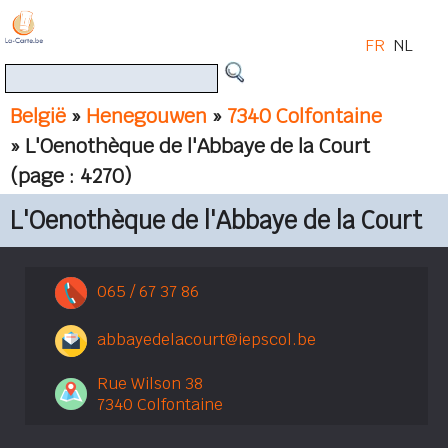
FR
NL
België
»
Henegouwen
»
7340 Colfontaine
» L'Oenothèque de l'Abbaye de la Court
(page : 4270)
L'Oenothèque de l'Abbaye de la Court
065 / 67 37 86
abbayedelacourt@iepscol.be
Rue Wilson 38
7340 Colfontaine