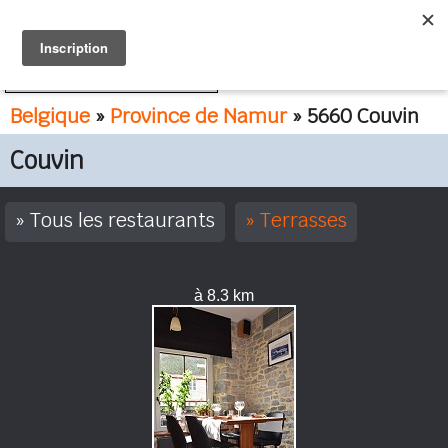
FR
NL
Belgique
»
Province de Namur
» 5660 Couvin
Couvin
Tous les restaurants
Terrasses
à 8.3 km