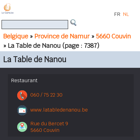
FR
NL
Belgique
»
Province de Namur
»
5660 Couvin
» La Table de Nanou
(page : 7387)
La Table de Nanou
Restaurant
060 / 75 22 30
www.latabledenanou.be
Rue du Bercet 9
5660 Couvin