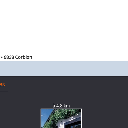
» 6838 Corbion
es
à 4.8 km