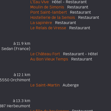
L'Eau Vive
Hôtel - Restaurant
Moulin de Simonis
Restaurant
Pont Saint-lambert
Restaurant
Hostellerie de la Semois
Restaurant
La sapinère
Restaurant
Le Relais de Vresse
Restaurant
à 11.9 km
 Sedan (France)
Le Château Fort
Restaurant - Hôtel
Au Bon Vieux Temps
Restaurant
à 12.1 km
5550 Orchimont
Le Saint-Martin
Auberge
à 13.3 km
887 Herbeumont