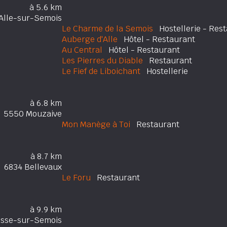
à 5.6 km
Alle-sur-Semois
Le Charme de la Semois
Hostellerie - Res
Auberge d'Alle
Hôtel - Restaurant
Au Central
Hôtel - Restaurant
Les Pierres du Diable
Restaurant
Le Fief de Liboichant
Hostellerie
à 6.8 km
5550 Mouzaive
Mon Manège à Toi
Restaurant
à 8.7 km
6834 Bellevaux
Le Foru
Restaurant
à 9.9 km
esse-sur-Semois