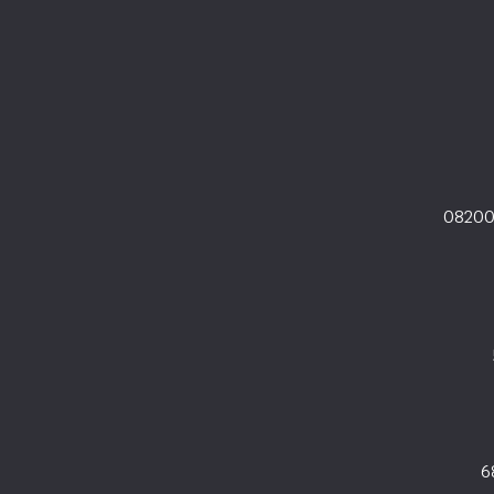
08200
6