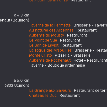
Le Moulin de la Falize
Restaurant
à 4.8 km
ehaut (Bouillon)
Taverne de la Fermette
Brasserie - Taver
Au naturel des Ardennes
Restaurant
Auberge du Mousty
Restaurant
Le Point de Vue
Restaurant
Le Ban de Laviot
Restaurant
La Toque des Arsouilles
Brasserie - Restau
Monte Cristo
Pizzeria - Brasserie
Auberge de Rochehaut
Hôtel - Restauran
Taverne - Boutique ardennaise
à 5.0 km
6833 Ucimont
La Grange aux Saveurs
Restaurant de terr
Château le Duc
Restaurant