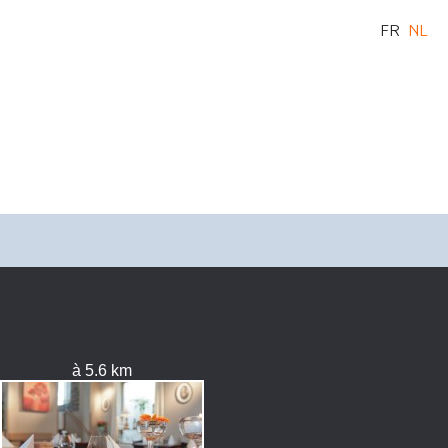
FR
NL
à 5.6 km