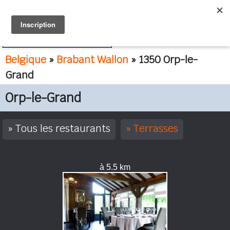
FR
NL
Belgique
»
Brabant Wallon
» 1350 Orp-le-
Grand
Orp-le-Grand
Tous les restaurants
Terrasses
à 5.5 km