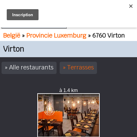
FR
NL
België
»
Provincie Luxemburg
» 6760 Virton
Virton
Alle restaurants
Terrasses
à 1.4 km