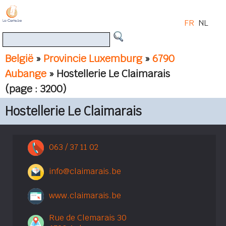
FR
NL
België
»
Provincie Luxemburg
»
6790
Aubange
» Hostellerie Le Claimarais
(page : 3200)
Hostellerie Le Claimarais
063 / 37 11 02
info@claimarais.be
www.claimarais.be
Rue de Clemarais 30