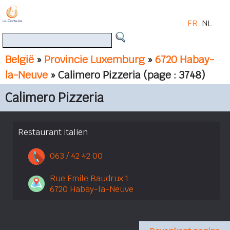
FR
NL
België
»
Provincie Luxemburg
»
6720 Habay-
la-Neuve
» Calimero Pizzeria
(page : 3748)
Calimero Pizzeria
Restaurant italien
063 / 42 42 00
Rue Emile Baudrux 1
6720 Habay-la-Neuve