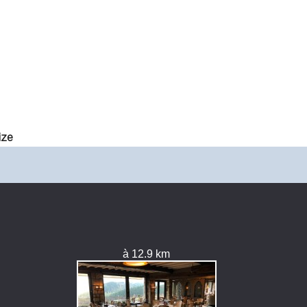
ize
à 12.9 km