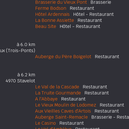
Brasserie du Vieux Pont
Brasserie
Ferme Bodson
Restaurant
Hôtel Ardennais
Hôtel - Restaurant
La Bonne Assiette
Restaurant
Beau Site
Hôtel - Restaurant
à 6.0 km
x (Trois-Ponts)
Auberge du Père Boigelot
Restaurant
à 6.2 km
4970 Stavelot
Le Val de la Cascade
Restaurant
La Truite Gourmande
Restaurant
A l'Abbaye
Restaurant
Le Vieux Moulin de Lodomez
Restaurant
Aux Vieilles Caves d'Artois
Restaurant
Auberge Saint-Remacle
Brasserie - Resta
Le Casino
Restaurant