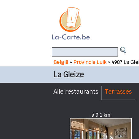
België
»
Provincie Luik
» 4987 La Gle
La Gleize
Alle restaurants
Terrasses
à 9.1 km