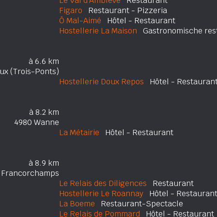
Le Val d'Amblève
Restaurant
Figaro
Restaurant - Pizzeria
Ô Mal-Aimé
Hôtel - Restaurant
Hostellerie La Maison
Gastronomische rest
à 6.6 km
x (Trois-Ponts)
Hostellerie Doux Repos
Hôtel - Restauran
à 8.2 km
4980 Wanne
La Métairie
Hôtel - Restaurant
à 8.9 km
 Francorchamps
Le Relais des Diligences
Restaurant
Hostellerie Le Roannay
Hôtel - Restauran
La Boeme
Restaurant-Spectacle
Le Relais de Pommard
Hôtel - Restaurant