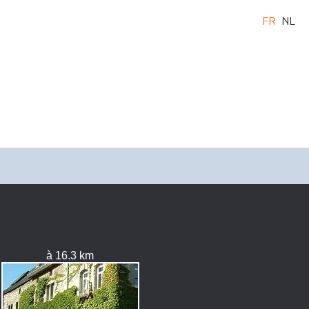
FR
NL
à 16.3 km