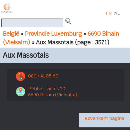
FR
NL
België
»
Provincie Luxemburg
»
6690 Bihain
(Vielsalm)
» Aux Massotais
(page : 3571)
Aux Massotais
080 / 41 85 60
Petites Tailles 20
6690 Bihain (Vielsalm)
Bovenkant pagina