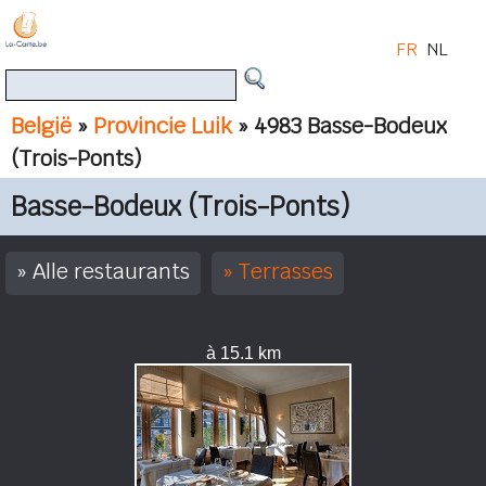
FR
NL
België
»
Provincie Luik
» 4983 Basse-Bodeux
(Trois-Ponts)
Basse-Bodeux (Trois-Ponts)
Alle restaurants
Terrasses
à 15.1 km