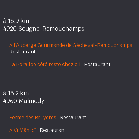
à 15.9 km
4920 Sougné-Remouchamps
A l'Auberge Gourmande de Sécheval-Remouchamps
Restaurant
La Porallee côté resto chez oli
Restaurant
à 16.2 km
4960 Malmedy
Ferme des Bruyères
Restaurant
A Vî Mâm'dî
Restaurant