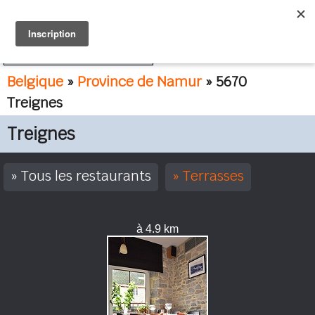
FR
NL
Belgique
»
Province de Namur
» 5670
Treignes
Treignes
Tous les restaurants
Terrasses
à 4.9 km