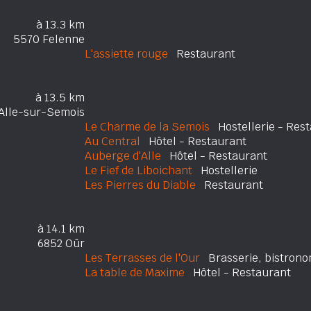
à 13.3 km
5570 Felenne
L'assiette rouge
Restaurant
à 13.5 km
Alle-sur-Semois
Le Charme de la Semois
Hostellerie - Res
Au Central
Hôtel - Restaurant
Auberge d'Alle
Hôtel - Restaurant
Le Fief de Liboichant
Hostellerie
Les Pierres du Diable
Restaurant
à 14.1 km
6852 Oûr
Les Terrasses de l'Our
Brasserie, bistrono
La table de Maxime
Hôtel - Restaurant