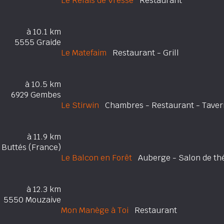
Le Relais de Vresse
Restaurant
à 10.1 km
5555 Graide
Le Matefaim
Restaurant - Grill
à 10.5 km
6929 Gembes
Le Stirwin
Chambres - Restaurant - Taver
à 11.9 km
 Buttés (France)
Le Balcon en Forêt
Auberge - Salon de th
à 12.3 km
5550 Mouzaive
Mon Manège à Toi
Restaurant