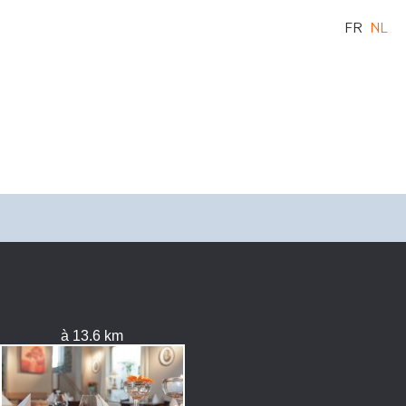
FR
NL
à 13.6 km