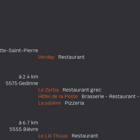
tte-Saint-Pierre
Verday
Restaurant
à 2.4 km
5575 Gedinne
Le Zorba
Restaurant grec
Hôtel de la Poste
Brasserie - Restaurant - 
La salière
Pizzeria
à 6.7 km
5555 Bièvre
Le Lik Thuus
Restaurant