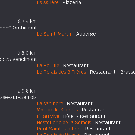
La salière
Pizzeria
à 7.4 km
5550 Orchimont
Le Saint-Martin
Auberge
à 8.0 km
5575 Vencimont
La Houille
Restaurant
Le Relais des 3 Frères
Restaurant - Brasse
à 9.8 km
esse-sur-Semois
La sapinère
Restaurant
Moulin de Simonis
Restaurant
L'Eau Vive
Hôtel - Restaurant
Hostellerie de la Semois
Restaurant
Pont Saint-lambert
Restaurant