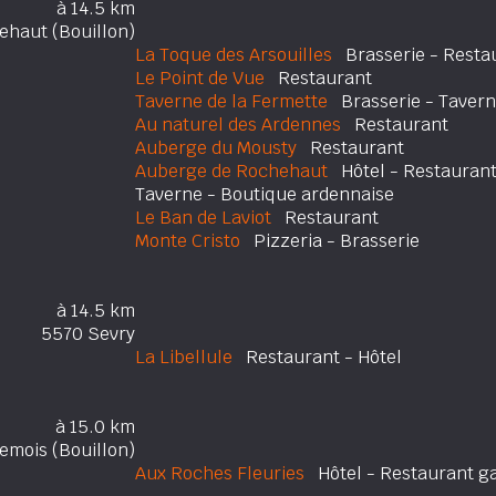
à 14.5 km
ehaut (Bouillon)
La Toque des Arsouilles
Brasserie - Restau
Le Point de Vue
Restaurant
Taverne de la Fermette
Brasserie - Taver
Au naturel des Ardennes
Restaurant
Auberge du Mousty
Restaurant
Auberge de Rochehaut
Hôtel - Restauran
Taverne - Boutique ardennaise
Le Ban de Laviot
Restaurant
Monte Cristo
Pizzeria - Brasserie
à 14.5 km
5570 Sevry
La Libellule
Restaurant - Hôtel
à 15.0 km
mois (Bouillon)
Aux Roches Fleuries
Hôtel - Restaurant g