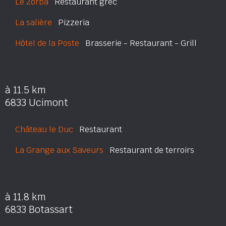
Le Zorba
Restaurant grec
La salière
Pizzeria
Hôtel de la Poste
Brasserie - Restaurant - Grill
à 11.5 km
6833 Ucimont
Château le Duc
Restaurant
La Grange aux Saveurs
Restaurant de terroirs
à 11.8 km
6833 Botassart