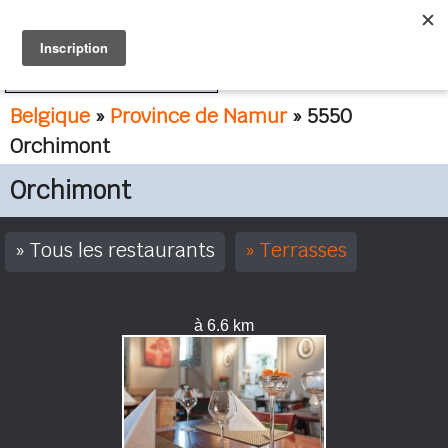
FR
NL
Belgique
»
Province de Namur
» 5550
Orchimont
Orchimont
Tous les restaurants
Terrasses
à 6.6 km