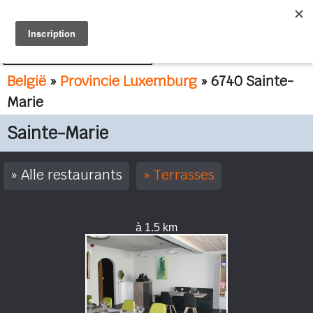
FR
NL
België
»
Provincie Luxemburg
» 6740 Sainte-
Marie
Sainte-Marie
Alle restaurants
Terrasses
à 1.5 km