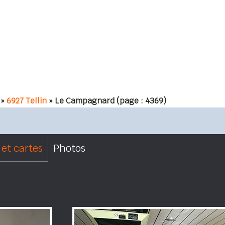
»
6927 Tellin
» Le Campagnard
(page : 4369)
et cartes
Photos