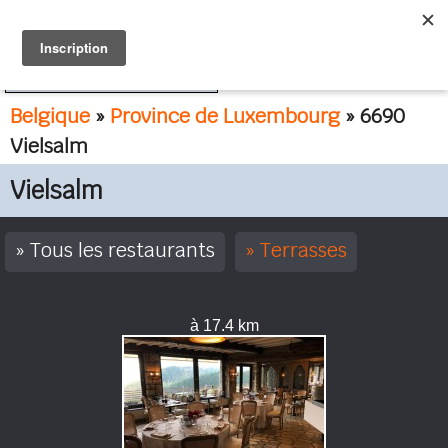
FR
NL
Belgique
»
Province de Luxembourg
» 6690
Vielsalm
Vielsalm
Tous les restaurants
Terrasses
à 17.4 km