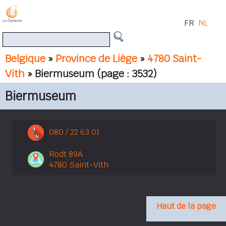
FR
NL
Belgique
»
Province de Liège
»
4780 Saint-
Vith
» Biermuseum
(page : 3532)
Biermuseum
080 / 22 63 01
Rodt 89A
4780 Saint-Vith
Haut de la page