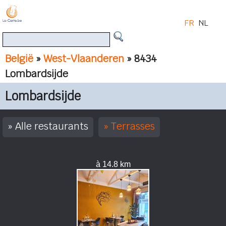
FR
NL
België
»
West-Vlaanderen
» 8434
Lombardsijde
Lombardsijde
Alle restaurants
Terrasses
à 14.8 km