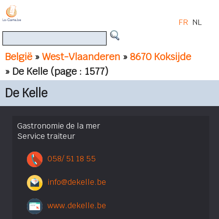
FR
NL
België
»
West-Vlaanderen
»
8670 Koksijde
» De Kelle
(page : 1577)
De Kelle
Gastronomie de la mer
Service traiteur
058/ 51 18 55
info@dekelle.be
www.dekelle.be