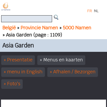
FR
NL
België
»
Provincie Namen
»
5000 Namen
» Asia Garden
(page : 1109)
Asia Garden
Presentatie
Menus en kaarten
menu in English
Afhalen / Bezorgen
Foto's