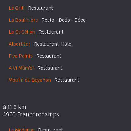
Le Grill
Restaurant
La Boulinière
Resto - Dodo - Déco
Le St Célien
Restaurant
Albert 1er
Restaurant-Hôtel
Five Points
Restaurant
A Vî Mâm'dî
Restaurant
Moulin du Bayehon
Restaurant
à 11.3 km
4970 Francorchamps
Le Moderne
Restaurant