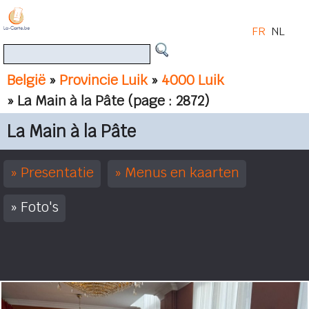
FR
NL
België
»
Provincie Luik
»
4000 Luik
» La Main à la Pâte
(page : 2872)
La Main à la Pâte
Presentatie
Menus en kaarten
Foto's