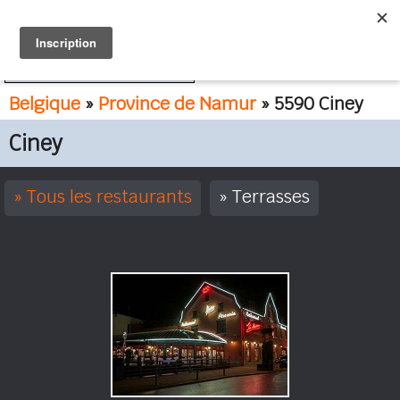
FR
NL
Belgique
»
Province de Namur
» 5590 Ciney
Ciney
Tous les restaurants
Terrasses