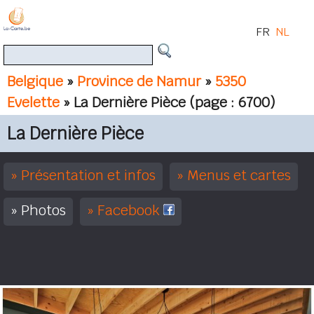
FR
NL
Belgique
»
Province de Namur
»
5350
Evelette
» La Dernière Pièce
(page : 6700)
La Dernière Pièce
Présentation et infos
Menus et cartes
Photos
Facebook