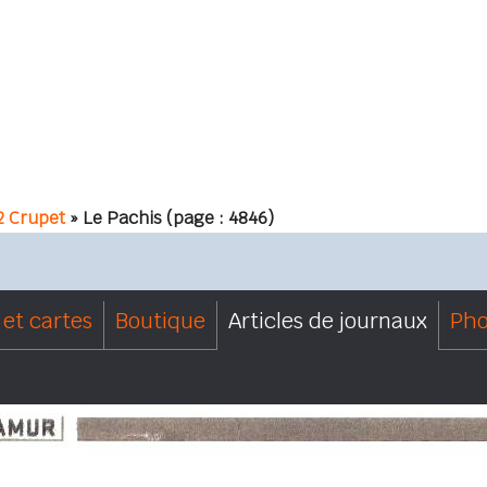
2 Crupet
» Le Pachis
(page : 4846)
et cartes
Boutique
Articles de journaux
Pho