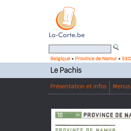
Belgique
»
Province de Namur
»
533
Le Pachis
Présentation et infos
Menus 