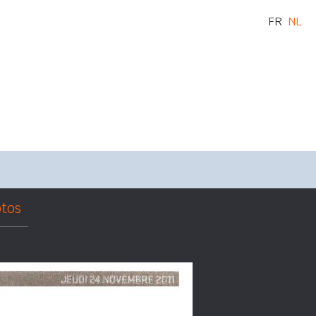
FR
NL
tos