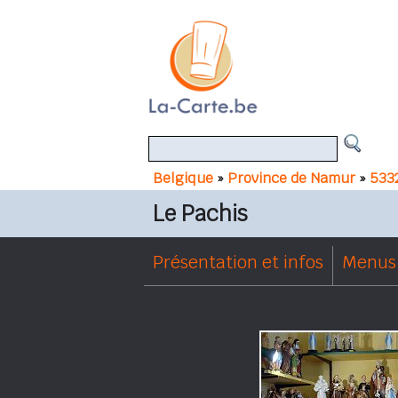
Belgique
»
Province de Namur
»
533
Le Pachis
Présentation et infos
Menus 