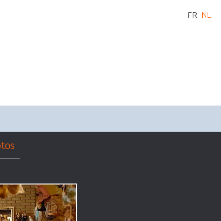
FR
NL
tos