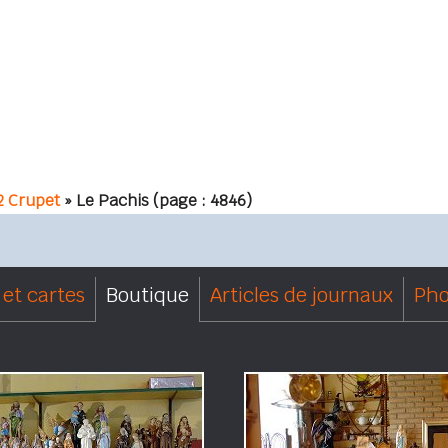
2 Crupet
» Le Pachis
(page : 4846)
et cartes
Boutique
Articles de journaux
Pho