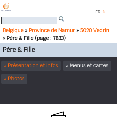
FR
NL
Belgique
»
Province de Namur
»
5020 Vedrin
» Père & Fille
(page : 7833)
Père & Fille
Présentation et infos
Menus et cartes
Photos