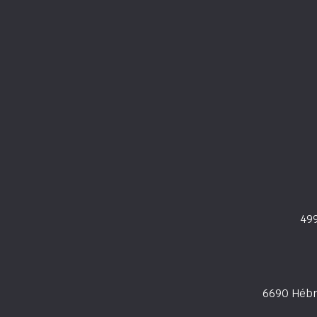
49
6690 Hébr