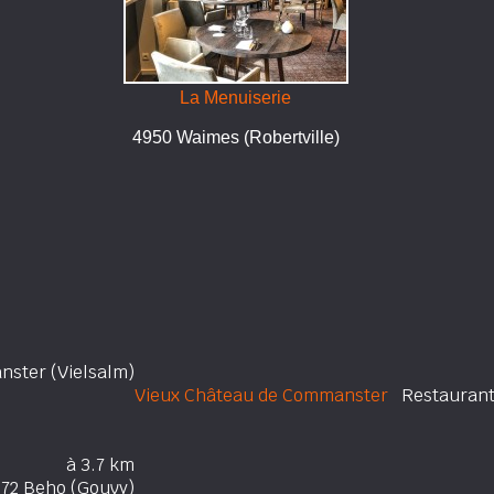
La Menuiserie
4950 Waimes (Robertville)
ster (Vielsalm)
Vieux Château de Commanster
Restauran
à 3.7 km
72 Beho (Gouvy)