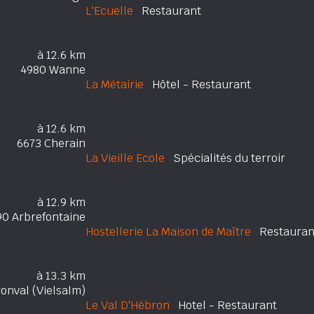
L'Ecuelle
Restaurant
à 12.6 km
4980 Wanne
La Métairie
Hôtel - Restaurant
à 12.6 km
6673 Cherain
La Vieille Ecole
Spécialités du terroir
à 12.9 km
90 Arbrefontaine
Hostellerie La Maison de Maître
Restauran
à 13.3 km
onval (Vielsalm)
Le Val D'Hébron
Hotel - Restaurant