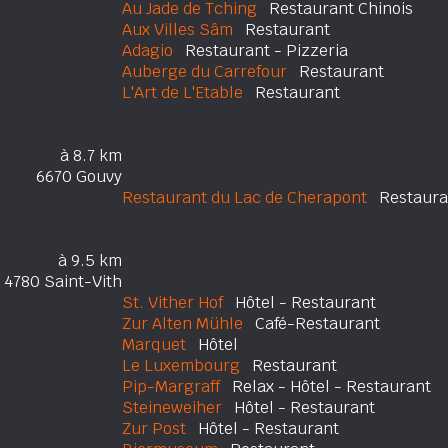
Au Jade de Tching
Restaurant Chinois
Aux Villes Sâm
Restaurant
Adagio
Restaurant - Pizzeria
Auberge du Carrefour
Restaurant
L'Art de L'Etable
Restaurant
à 8.7 km
6670 Gouvy
Restaurant du Lac de Cherapont
Restaura
à 9.5 km
4780 Saint-Vith
St. Vither Hof
Hôtel - Restaurant
Zur Alten Mühle
Café-Restaurant
Marquet
Hôtel
Le Luxembourg
Restaurant
Pip-Margraff
Relax - Hôtel - Restaurant
Steineweiher
Hôtel - Restaurant
Zur Post
Hôtel - Restaurant