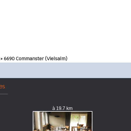
» 6690 Commanster (Vielsalm)
es
à 19.7 km