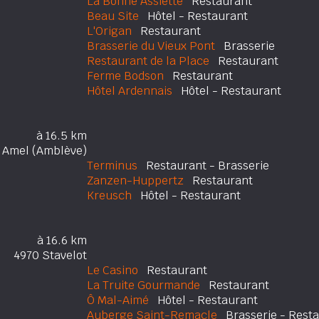
La Bonne Assiette
Restaurant
Beau Site
Hôtel - Restaurant
L'Origan
Restaurant
Brasserie du Vieux Pont
Brasserie
Restaurant de la Place
Restaurant
Ferme Bodson
Restaurant
Hôtel Ardennais
Hôtel - Restaurant
à 16.5 km
 Amel (Amblève)
Terminus
Restaurant - Brasserie
Zanzen-Huppertz
Restaurant
Kreusch
Hôtel - Restaurant
à 16.6 km
4970 Stavelot
Le Casino
Restaurant
La Truite Gourmande
Restaurant
Ô Mal-Aimé
Hôtel - Restaurant
Auberge Saint-Remacle
Brasserie - Resta