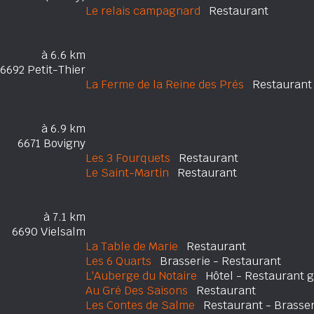
Le relais campagnard
Restaurant
à 6.6 km
6692 Petit-Thier
La Ferme de la Reine des Prés
Restaurant
à 6.9 km
6671 Bovigny
Les 3 Fourquets
Restaurant
Le Saint-Martin
Restaurant
à 7.1 km
6690 Vielsalm
La Table de Marie
Restaurant
Les 6 Quarts
Brasserie - Restaurant
L'Auberge du Notaire
Hôtel - Restaurant 
Au Gré Des Saisons
Restaurant
Les Contes de Salme
Restaurant - Brasser