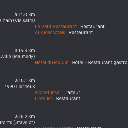
à 14.0 km
ihain (Vielsalm)
Le Petit Restaurant
Restaurant
Aux Massotais
Restaurant
à 14.3 km
uville (Malmedy)
Hôtel du Moulin
Hôtel - Restaurant gastr
à 15.1 km
4990 Lierneux
Michel José
Traiteur
L'Atelier
Restaurant
à 16.2 km
Ponts (Stavelot)