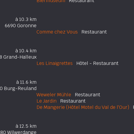
Biermuseum
Restaurant
à 10.3 km
6690 Goronne
Comme chez Vous
Restaurant
à 10.4 km
8 Grand-Halleux
Les Linaigrettes
Hôtel - Restaurant
à 11.6 km
0 Burg-Reuland
Weweler Mühle
Restaurant
Le Jardin
Restaurant
De Mangerie (Hôtel Motel du Val de l'Our)
R
à 12.5 km
980 Wilwerdange