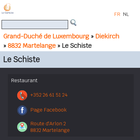
FR
NL
Grand-Duché de Luxembourg
»
Diekirch
»
8832 Martelange
» Le Schiste
Le Schiste
Restaurant
+352 26 61 51 24
Page Facebook
Route d'Arlon 2
8832 Martelange