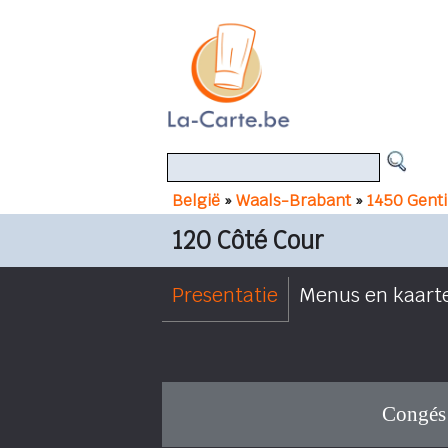
België
»
Waals-Brabant
»
1450 Gent
120 Côté Cour
Presentatie
Menus en kaart
Congés 