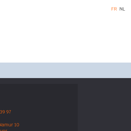
FR
NL
 39 97
Namur 10
ver