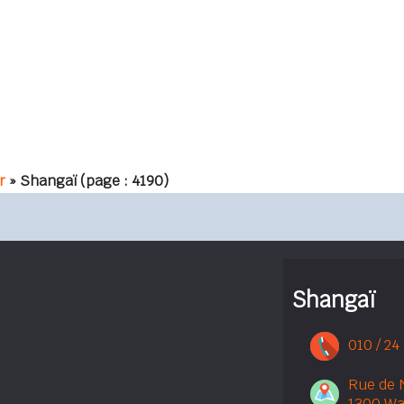
r
» Shangaï
(page : 4190)
Shangaï
010 / 24
Rue de 
1300 Wa