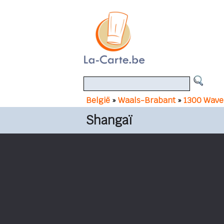
België
»
Waals-Brabant
»
1300 Wave
Shangaï