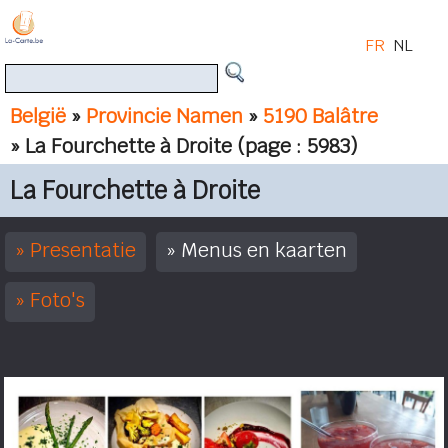
FR
NL
België
»
Provincie Namen
»
5190 Balâtre
» La Fourchette à Droite
(page : 5983)
La Fourchette à Droite
Presentatie
Menus en kaarten
Foto's