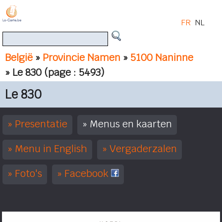
FR
NL
België
»
Provincie Namen
»
5100 Naninne
» Le 830
(page : 5493)
Le 830
Presentatie
Menus en kaarten
Menu in English
Vergaderzalen
Foto's
Facebook