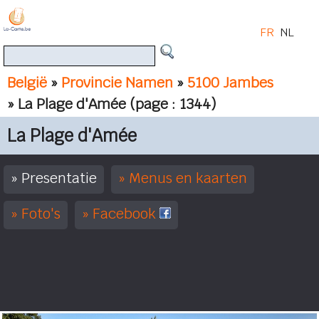
FR
NL
België
»
Provincie Namen
»
5100 Jambes
» La Plage d'Amée
(page : 1344)
La Plage d'Amée
Presentatie
Menus en kaarten
Foto's
Facebook