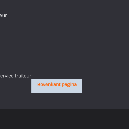
teur
rvice traiteur
Bovenkant pagina