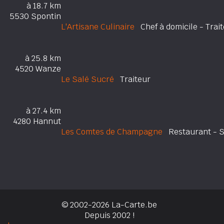
à 18.7 km
5530 Spontin
L'Artisane Culinaire
Chef à domicile - Trai
à 25.8 km
4520 Wanze
Le Salé Sucré
Traiteur
à 27.4 km
4280 Hannut
Les Comtes de Champagne
Restaurant - Se
© 2002-2026 La-Carte.be
Depuis 2002 !