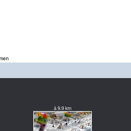
amen
à 9.9 km