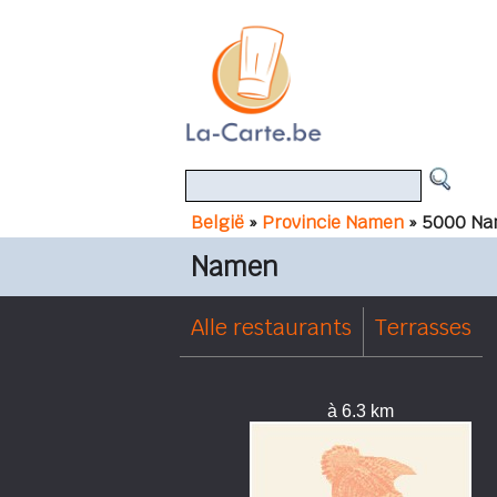
België
»
Provincie Namen
» 5000 N
Namen
Alle restaurants
Terrasses
à 6.3 km