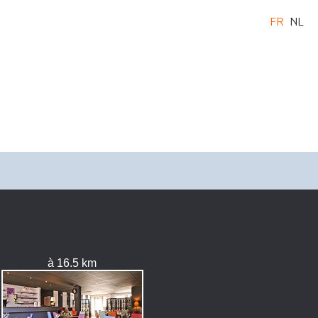
FR
NL
à 16.5 km