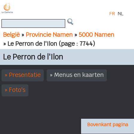
FR
NL
België
»
Provincie Namen
»
5000 Namen
» Le Perron de l'Ilon
(page : 7744)
Le Perron de l'Ilon
Presentatie
Menus en kaarten
Foto's
Bovenkant pagina