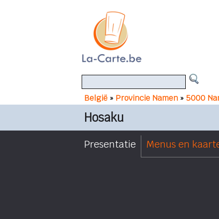
België
»
Provincie Namen
»
5000 Na
Hosaku
Presentatie
Menus en kaart