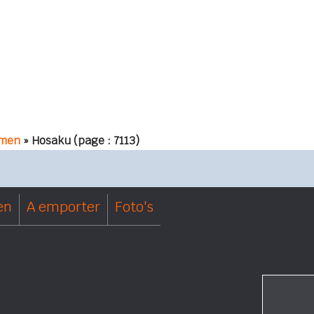
men
» Hosaku
(page : 7113)
en
A emporter
Foto's