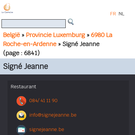
FR
NL
België
»
Provincie Luxemburg
»
6980 La
Roche-en-Ardenne
» Signé Jeanne
(page : 6841)
Signé Jeanne
Restaurant
084/ 41 11 90
info@signejeanne.be
signejeanne.be