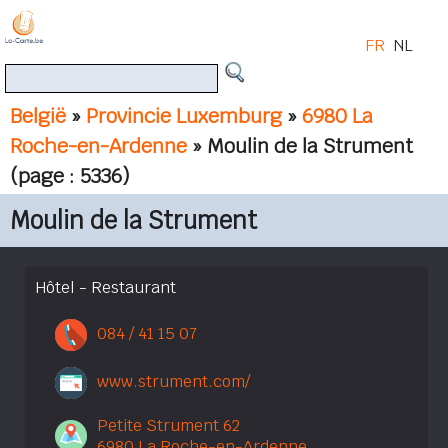
FR
NL
België
»
Provincie Luxemburg
»
6980 La
Roche-en-Ardenne
» Moulin de la Strument
(page : 5336)
Moulin de la Strument
Hôtel - Restaurant
084 / 41 15 07
www.strument.com/
Petite Strument 62
6980 La Roche-en-Ardenne