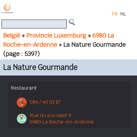
FR
NL
België
»
Provincie Luxemburg
»
6980 La
Roche-en-Ardenne
» La Nature Gourmande
(page : 5397)
La Nature Gourmande
Restaurant
084 / 40 01 87
Rue du purnalet 9
6980 La Roche-en-Ardenne