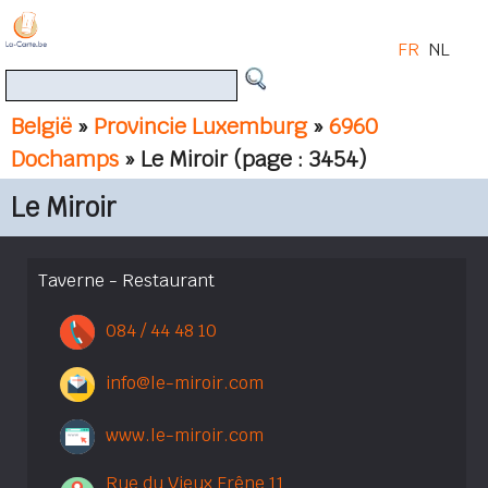
FR
NL
België
»
Provincie Luxemburg
»
6960
Dochamps
» Le Miroir
(page : 3454)
Le Miroir
Taverne - Restaurant
084 / 44 48 10
info@le-miroir.com
www.le-miroir.com
Rue du Vieux Frêne 11