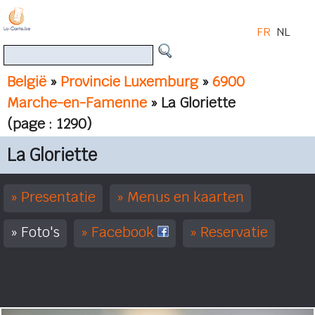
FR
NL
België
»
Provincie Luxemburg
»
6900
Marche-en-Famenne
» La Gloriette
(page : 1290)
La Gloriette
Presentatie
Menus en kaarten
Foto's
Facebook
Reservatie