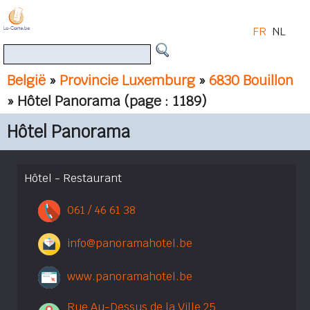
FR
NL
België
»
Provincie Luxemburg
»
6830 Bouillon
» Hôtel Panorama
(page : 1189)
Hôtel Panorama
Hôtel - Restaurant
061 / 46 61 38
info@panoramahotel.be
www.panoramahotel.be
Rue Au-Dessus de la Ville 25